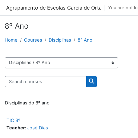
Skip to main content
Agrupamento de Escolas Garcia de Orta
You are not lo
8º Ano
Home
Courses
Disciplinas
8º Ano
Course categories
Search courses
Search courses
Disciplinas do 8º ano
TIC 8º
Teacher:
José Dias