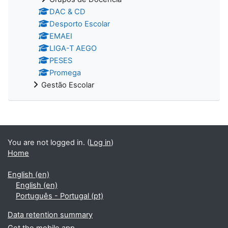
DAC & CD
Desporto Escolar
EMAEI
LIGA-T AEGO
PESES
Promega
Gestão Escolar
You are not logged in. (
Log in
)
Home
English ‎(en)‎
English ‎(en)‎
Português - Portugal ‎(pt)‎
Data retention summary